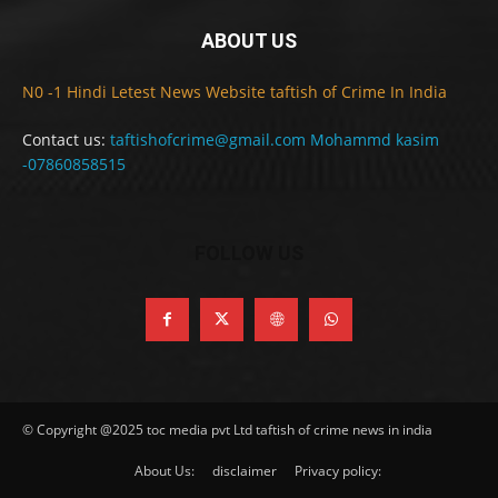
ABOUT US
N0 -1 Hindi Letest News Website taftish of Crime In India
Contact us:
taftishofcrime@gmail.com Mohammd kasim
-07860858515
FOLLOW US
© Copyright @2025 toc media pvt Ltd taftish of crime news in india
About Us:
disclaimer
Privacy policy: