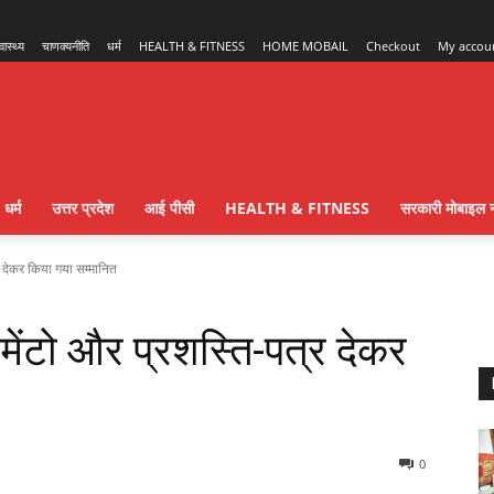
्वास्थ्य
चाणक्यनीति
धर्म
HEALTH & FITNESS
HOME MOBAIL
Checkout
My accou
धर्म
उत्तर प्रदेश
आई पीसी
HEALTH & FITNESS
सरकारी मोबाइल न
्र देकर किया गया सम्मानित
मोमेंटो और प्रशस्ति-पत्र देकर
0