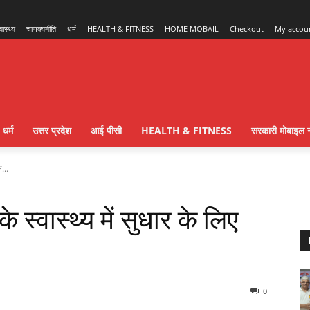
्वास्थ्य
चाणक्यनीति
धर्म
HEALTH & FITNESS
HOME MOBAIL
Checkout
My accou
धर्म
उत्तर प्रदेश
आई पीसी
HEALTH & FITNESS
सरकारी मोबाइल न
न...
के स्वास्थ्य में सुधार के लिए
0