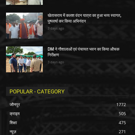
खेतासराय में कलश वंदन यात्रा का हुआ भव्य स्वागत,
पुष्पवर्षा कर किया अभिनंदन
3 days ago
DM ने गौशालाओं एवं पंचायत भवन का किया औचक
निरीक्षण
3 days ago
POPULAR - CATEGORY
जौनपुर
1772
क्राइम
505
शिक्षा
475
न्यूज़
271