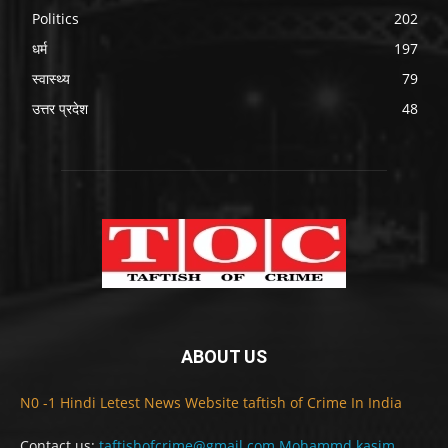
Politics
202
धर्म
197
स्वास्थ्य
79
उत्तर प्रदेश
48
ABOUT US
N0 -1 Hindi Letest News Website taftish of Crime In India
Contact us:
taftishofcrime@gmail.com Mohammd kasim