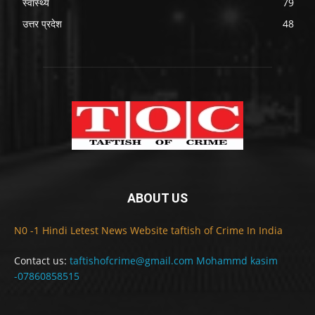
स्वास्थ्य
79
उत्तर प्रदेश
48
ABOUT US
N0 -1 Hindi Letest News Website taftish of Crime In India
Contact us:
taftishofcrime@gmail.com Mohammd kasim
-07860858515